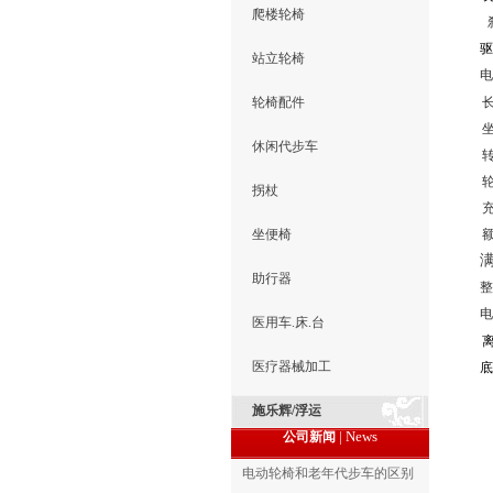
爬楼轮椅
 
驱
站立轮椅
电
轮椅配件
休闲代步车
拐杖
充
坐便椅
额
助行器
整
电
医用车.床.台
医疗器械加工
底
施乐辉/浮运
| News
公司新闻
电动轮椅和老年代步车的区别