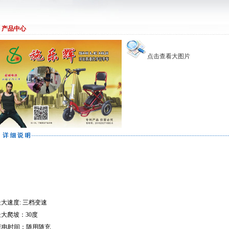
产品中心
点击查看大图片
最大速度
: 
三档变速
最大爬坡：
30
度
充电时间：随用随充