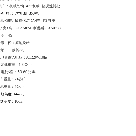
刹车：机械制动 ABS制动 铝调速转把
动电机：
8
寸电机
350W
池
锂电
: 
  超威48V/12AH专用锂电池   
长
*
宽
*
高
: 85*58*45
折叠后
85*58*33
坐高：
45
转弯半径：原地旋转
轮胎：
前轮
8
寸
电器输入电压：AC220V/50hz
定载重量：150
公斤
满电行程：
公里
50-60
车重量：21公斤        
池重量：4公斤
离地高度
: 14mm
。
盘高度：10cm