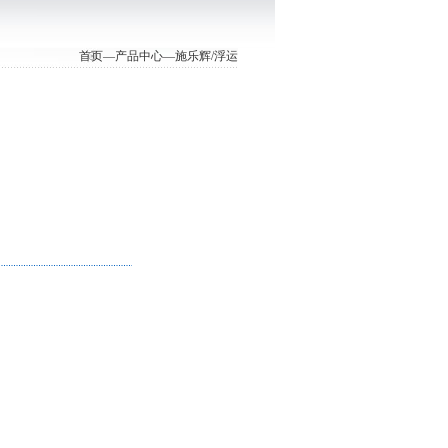
首页
—
产品中心
—
施乐辉/浮运